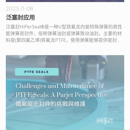
2023-11-08
泛塞封应用
泛塞封HiPerSeal®是一种U型铁氟龙内装特殊弹簧的高性
能弹簧密封件，俗称弹簧油封或弹簧致动油封。主要的材
料是(聚四氟乙烯)铁氟龙PTFE，使用弹簧能够提供密封唇
负荷的压力。铁氟龙的材料有助于提高弹簧密封件的寿命
和耐磨性能。